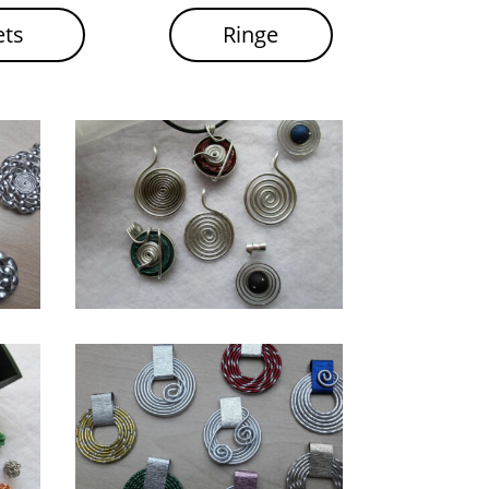
ets
Ringe