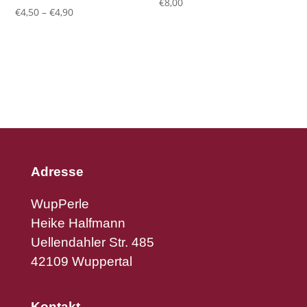
€
8,00
€
4,50
–
€
4,90
Adresse
WupPerle
Heike Halfmann
Uellendahler Str. 485
42109 Wuppertal
Kontakt