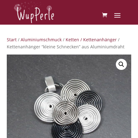
Start
/
Aluminiumschmuck
/
Ketten / Kettenanhänger
/
Kettenanhänger “kleine Schnecken” aus Aluminiumdraht