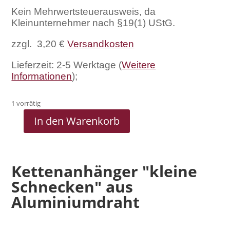
Kein Mehrwertsteuerausweis, da
Kleinunternehmer nach §19(1) UStG.
zzgl. 3,20 €
Versandkosten
Lieferzeit: 2-5 Werktage (
Weitere
Informationen
);
1 vorrätig
In den Warenkorb
Kettenanhänger
"kleine
Schnecken"
aus
Kettenanhänger "kleine
Aluminiumdraht
Schnecken" aus
Menge
Aluminiumdraht