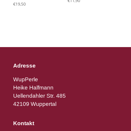
€
11,90
€
19,50
Adresse
WupPerle
Heike Halfmann
Uellendahler Str. 485
42109 Wuppertal
Kontakt